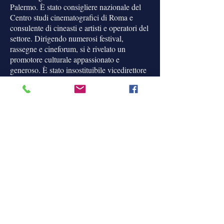
Palermo. È stato consigliere nazionale del
Centro studi cinematografici di Roma e
consulente di cineasti e artisti e operatori del
settore. Dirigendo numerosi festival,
rassegne e cineforum, si è rivelato un
promotore culturale appassionato e
generoso. È stato insostituibile vicedirettore
artistico del Festival internazionale del
Cinema di Frontiera di Marzamemi, che ha
aiutato a far nascere e a crescere. Ha
collaborato a riviste specializzate di cinema
e alle pagine culturali dei quotidiani La
Sicilia e Repubblica di Palermo. Nel 2016
ha ricevuto la cittadinanza onoraria della
Città di Vittoria, per il contributo apportato
alla crescita culturale del territorio ibleo.
Tra i libri firmati da Sebastiano Gesù, vanno
menzionati: Pietro Germi e la Sicilia (1987);
Salvatore Giuliano (1987); Le Madonie,
cinema ad alte quote (1995); La Sicilia della
memoria, cento anni di cinema