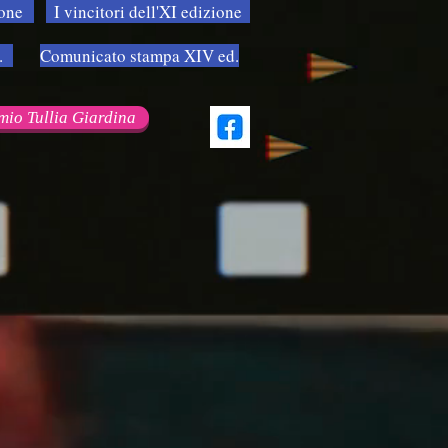
ione
I vincitori dell'XI edizione
.
Comunicato stampa XIV ed.
mio Tullia Giardina