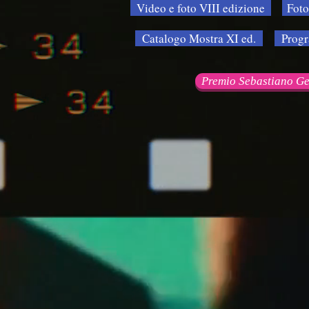
Video e foto VIII edizione
Foto
Catalogo Mostra XI ed.
Progr
Premio Sebastiano G