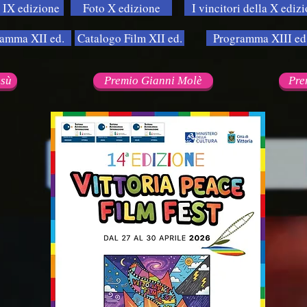
 IX edizione
Foto X edizione
I vincitori della X ediz
amma XII ed.
Catalogo Film XII ed.
Programma XIII ed
esù
Premio Gianni Molè
Pre